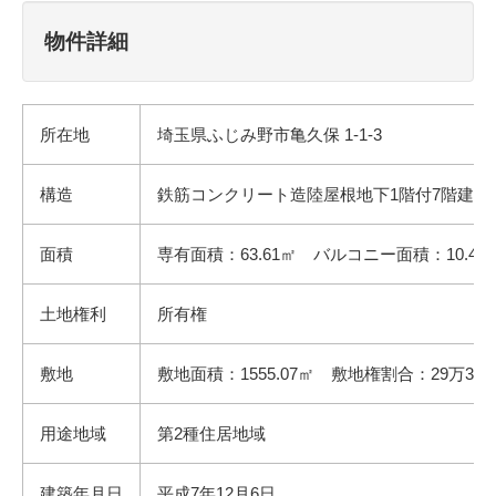
物件詳細
所在地
埼玉県ふじみ野市亀久保 1-1-3
構造
鉄筋コンクリート造陸屋根地下1階付7階建
面積
専有面積：63.61㎡ バルコニー面積：10.40
土地権利
所有権
敷地
敷地面積：1555.07㎡ 敷地権割合：29万3007
用途地域
第2種住居地域
建築年月日
平成7年12月6日