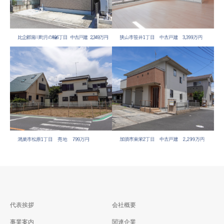
比企郡滑川町月の輪6丁
狭山市笹井1丁目 中古戸
目 中古戸建 2,349万円
建 3,399万円
鴻巣市松原1丁目 売地
加須市東栄2丁目 中古戸
代表挨拶
会社概要
799万円
建 2,299万円
事業案内
関連企業