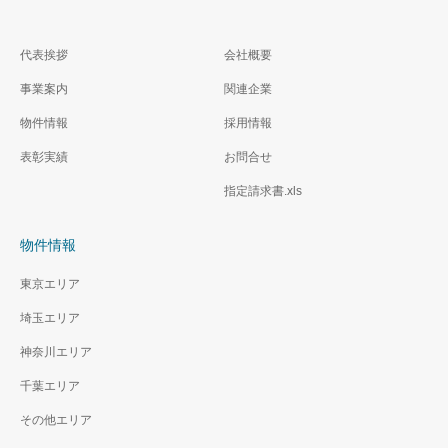
鴻巣市松原1丁目 売地
加須市東栄2丁目 中古戸
代表挨拶
会社概要
799万円
建 2,299万円
事業案内
関連企業
物件情報
採用情報
表彰実績
お問合せ
指定請求書.xls
物件情報
東京エリア
埼玉エリア
神奈川エリア
千葉エリア
その他エリア