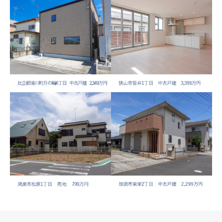
比企郡滑川町月の輪6丁
狭山市笹井1丁目 中古戸
目 中古戸建 2,349万円
建 3,399万円